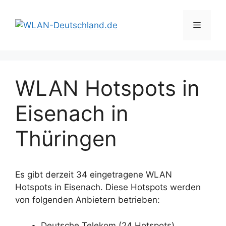
Zum
Inhalt
Menü
springen
WLAN Hotspots in
Eisenach in
Thüringen
Es gibt derzeit 34 eingetragene WLAN
Hotspots in Eisenach. Diese Hotspots werden
von folgenden Anbietern betrieben:
Deutsche Telekom (24 Hotspots)