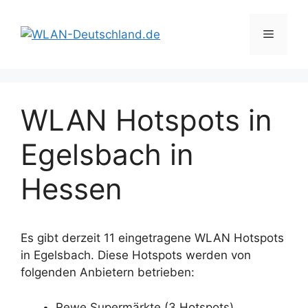
Zum
Inhalt
Menü
springen
WLAN Hotspots in
Egelsbach in
Hessen
Es gibt derzeit 11 eingetragene WLAN Hotspots
in Egelsbach. Diese Hotspots werden von
folgenden Anbietern betrieben:
Rewe Supermärkte (3 Hotspots)