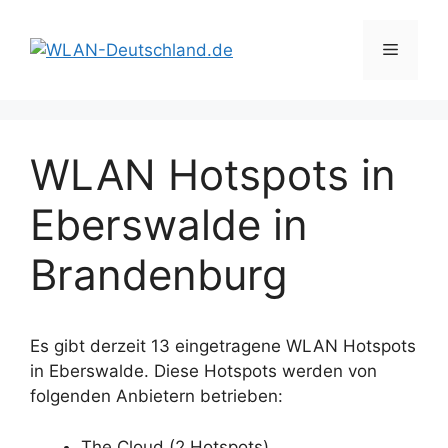
Zum
Inhalt
Menü
springen
WLAN Hotspots in
Eberswalde in
Brandenburg
Es gibt derzeit 13 eingetragene WLAN Hotspots
in Eberswalde. Diese Hotspots werden von
folgenden Anbietern betrieben:
The Cloud (2 Hotspots)