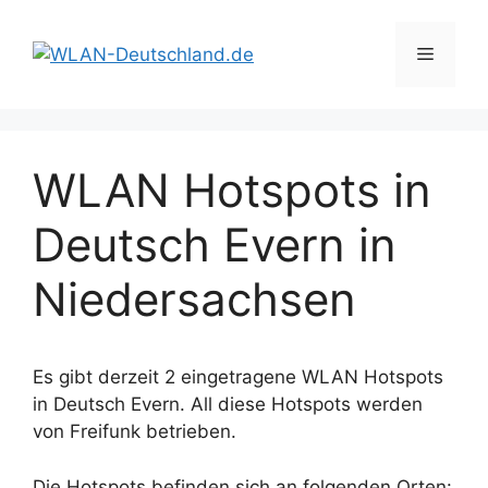
Zum
Inhalt
Menü
springen
WLAN Hotspots in
Deutsch Evern in
Niedersachsen
Es gibt derzeit 2 eingetragene WLAN Hotspots
in Deutsch Evern. All diese Hotspots werden
von Freifunk betrieben.
Die Hotspots befinden sich an folgenden Orten: