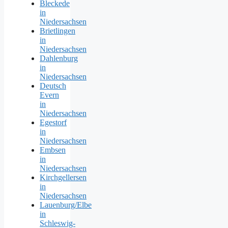
Bleckede
in
Niedersachsen
Brietlingen
in
Niedersachsen
Dahlenburg
in
Niedersachsen
Deutsch
Evern
in
Niedersachsen
Egestorf
in
Niedersachsen
Embsen
in
Niedersachsen
Kirchgellersen
in
Niedersachsen
Lauenburg/Elbe
in
Schleswig-