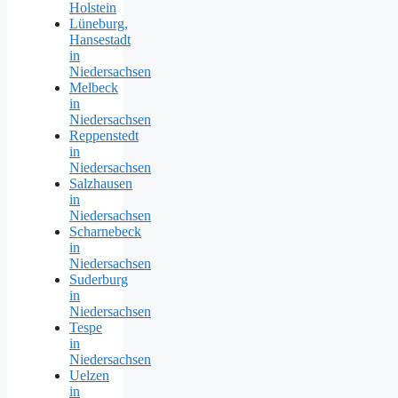
Holstein
Lüneburg,
Hansestadt
in
Niedersachsen
Melbeck
in
Niedersachsen
Reppenstedt
in
Niedersachsen
Salzhausen
in
Niedersachsen
Scharnebeck
in
Niedersachsen
Suderburg
in
Niedersachsen
Tespe
in
Niedersachsen
Uelzen
in