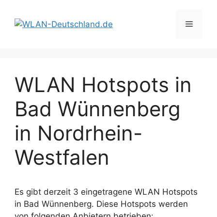
Zum
Inhalt
Menü
springen
WLAN Hotspots in
Bad Wünnenberg
in Nordrhein-
Westfalen
Es gibt derzeit 3 eingetragene WLAN Hotspots
in Bad Wünnenberg. Diese Hotspots werden
von folgenden Anbietern betrieben: