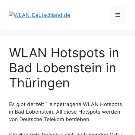
Zum
Inhalt
Menü
springen
WLAN Hotspots in
Bad Lobenstein in
Thüringen
Es gibt derzeit 1 eingetragene WLAN Hotspots
in Bad Lobenstein. All diese Hotspots werden
von Deutsche Telekom betrieben.
Die Hotspots befinden sich an folgenden Orten: