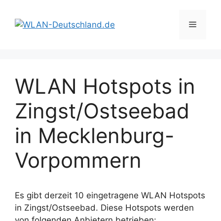
Zum
Inhalt
Menü
springen
WLAN Hotspots in
Zingst/Ostseebad
in Mecklenburg-
Vorpommern
Es gibt derzeit 10 eingetragene WLAN Hotspots
in Zingst/Ostseebad. Diese Hotspots werden
von folgenden Anbietern betrieben: