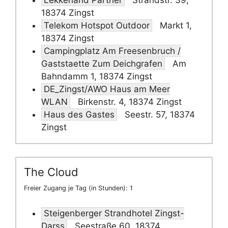
Lekkerland Partner
Strandstr. 39,
18374 Zingst
Telekom Hotspot Outdoor
Markt 1,
18374 Zingst
Campingplatz Am Freesenbruch /
Gaststaette Zum Deichgrafen
Am
Bahndamm 1, 18374 Zingst
DE_Zingst/AWO Haus am Meer
WLAN
Birkenstr. 4, 18374 Zingst
Haus des Gastes
Seestr. 57, 18374
Zingst
The Cloud
Freier Zugang je Tag (in Stunden): 1
Steigenberger Strandhotel Zingst-
Darss
Seestraße 60, 18374