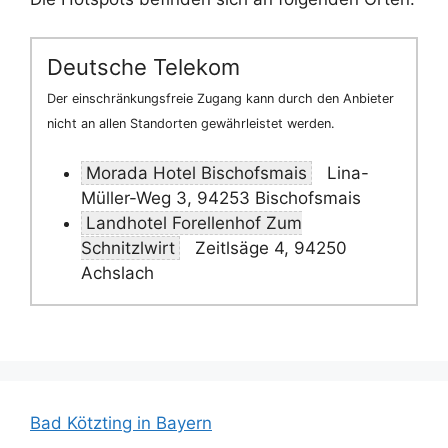
Deutsche Telekom
Der einschränkungsfreie Zugang kann durch den Anbieter
nicht an allen Standorten gewährleistet werden.
Morada Hotel Bischofsmais
Lina-
Müller-Weg 3, 94253 Bischofsmais
Landhotel Forellenhof Zum
Schnitzlwirt
Zeitlsäge 4, 94250
Achslach
Bad Kötzting in Bayern