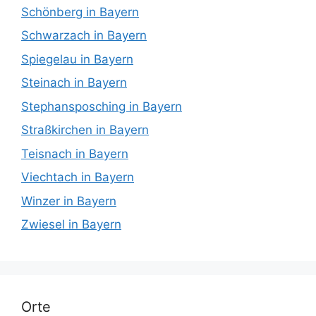
Schönberg in Bayern
Schwarzach in Bayern
Spiegelau in Bayern
Steinach in Bayern
Stephansposching in Bayern
Straßkirchen in Bayern
Teisnach in Bayern
Viechtach in Bayern
Winzer in Bayern
Zwiesel in Bayern
Orte