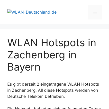
Zum
Inhalt
Menü
springen
WLAN Hotspots in
Zachenberg in
Bayern
Es gibt derzeit 2 eingetragene WLAN Hotspots
in Zachenberg. All diese Hotspots werden von
Deutsche Telekom betrieben.
Die Hotspots befinden sich an folgenden Orten: