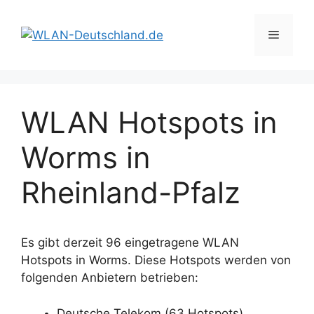
Zum
Inhalt
Menü
springen
WLAN Hotspots in
Worms in
Rheinland-Pfalz
Es gibt derzeit 96 eingetragene WLAN
Hotspots in Worms. Diese Hotspots werden von
folgenden Anbietern betrieben:
Deutsche Telekom (63 Hotspots)