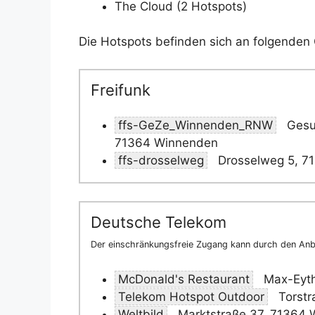
The Cloud (2 Hotspots)
Die Hotspots befinden sich an folgenden 
Freifunk
ffs-GeZe_Winnenden_RNW
Gesu
71364 Winnenden
ffs-drosselweg
Drosselweg 5, 7
Deutsche Telekom
Der einschränkungsfreie Zugang kann durch den Anbi
McDonald's Restaurant
Max-Eyth
Telekom Hotspot Outdoor
Torstr
Weltbild
Marktstraße 37, 71364