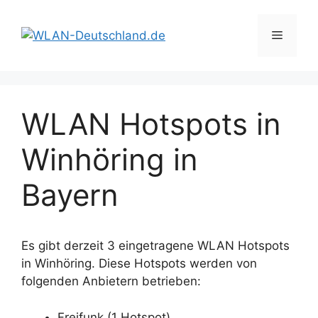
Zum
Inhalt
Menü
springen
WLAN Hotspots in
Winhöring in
Bayern
Es gibt derzeit 3 eingetragene WLAN Hotspots
in Winhöring. Diese Hotspots werden von
folgenden Anbietern betrieben:
Freifunk (1 Hotspot)