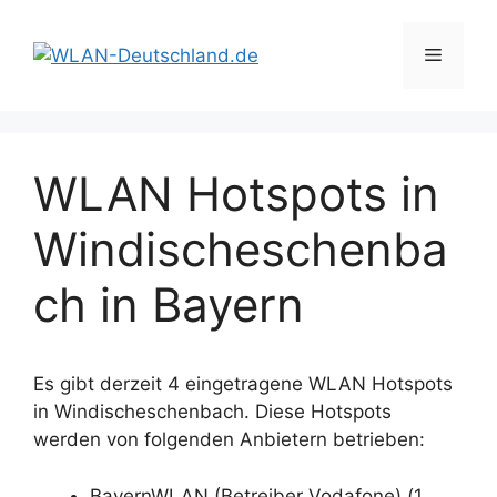
Zum
Inhalt
Menü
springen
WLAN Hotspots in
Windischeschenba
ch in Bayern
Es gibt derzeit 4 eingetragene WLAN Hotspots
in Windischeschenbach. Diese Hotspots
werden von folgenden Anbietern betrieben:
BayernWLAN (Betreiber Vodafone) (1