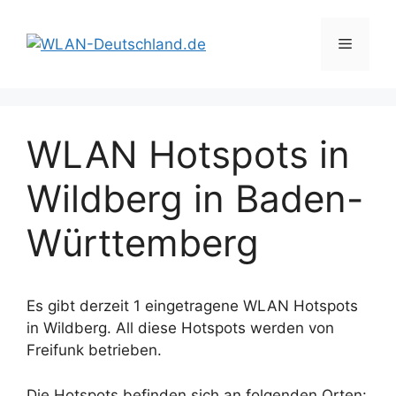
Zum
Inhalt
Menü
springen
WLAN Hotspots in
Wildberg in Baden-
Württemberg
Es gibt derzeit 1 eingetragene WLAN Hotspots
in Wildberg. All diese Hotspots werden von
Freifunk betrieben.
Die Hotspots befinden sich an folgenden Orten: