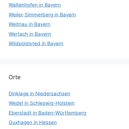
Waltenhofen in Bayern
Weiler-Simmerberg in Bayern
Weitnau in Bayern
Wertach in Bayern
Wildpoldsried in Bayern
Orte
Dinklage in Niedersachsen
Wedel in Schleswig-Holstein
Eberstadt in Baden-Württemberg
Guxhagen in Hessen