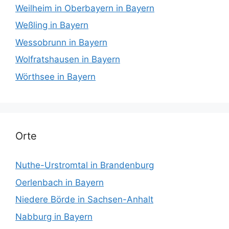
Weilheim in Oberbayern in Bayern
Weßling in Bayern
Wessobrunn in Bayern
Wolfratshausen in Bayern
Wörthsee in Bayern
Orte
Nuthe-Urstromtal in Brandenburg
Oerlenbach in Bayern
Niedere Börde in Sachsen-Anhalt
Nabburg in Bayern