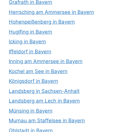
Grafrath in Bayern
Herrsching am Ammersee in Bayern
Hohenpeißenberg in Bayern
Huglfing in Bayern
Icking in Bayern
Iffeldorf in Bayern
Inning am Ammersee in Bayern
Kochel am See in Bayern
Königsdorf in Bayern
Landsberg in Sachsen-Anhalt
Landsberg am Lech in Bayern
Münsing in Bayern
Murnau am Staffelsee in Bayern
Ohlstadt in Bayern