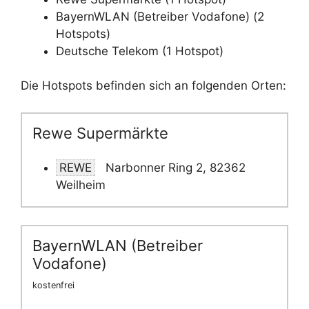
BayernWLAN (Betreiber Vodafone) (2
Hotspots)
Deutsche Telekom (1 Hotspot)
Die Hotspots befinden sich an folgenden Orten:
Rewe Supermärkte
REWE
Narbonner Ring 2, 82362
Weilheim
BayernWLAN (Betreiber
Vodafone)
kostenfrei