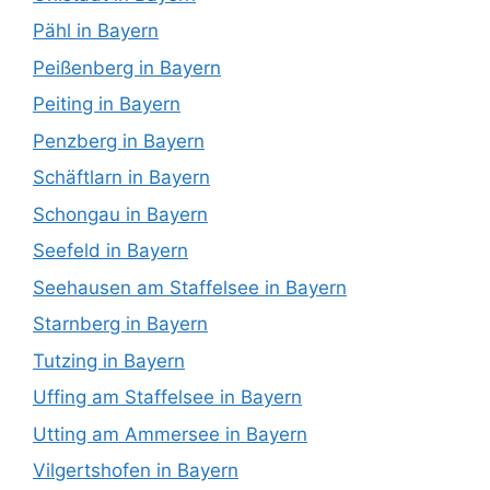
Pähl in Bayern
Peißenberg in Bayern
Peiting in Bayern
Penzberg in Bayern
Schäftlarn in Bayern
Schongau in Bayern
Seefeld in Bayern
Seehausen am Staffelsee in Bayern
Starnberg in Bayern
Tutzing in Bayern
Uffing am Staffelsee in Bayern
Utting am Ammersee in Bayern
Vilgertshofen in Bayern