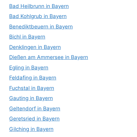
Bad Heilbrunn in Bayern
Bad Kohlgrub in Bayern
Benediktbeuern in Bayern
Bichl in Bayern
Denklingen in Bayern
Dießen am Ammersee in Bayern
Egling in Bayern
Feldafing in Bayern
Fuchstal in Bayern
Gauting in Bayern
Geltendorf in Bayern
Geretsried in Bayern
Gilching in Bayern