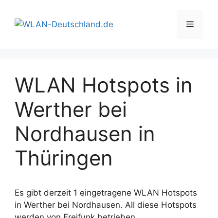
Zum
Inhalt
Menü
springen
WLAN Hotspots in
Werther bei
Nordhausen in
Thüringen
Es gibt derzeit 1 eingetragene WLAN Hotspots
in Werther bei Nordhausen. All diese Hotspots
werden von Freifunk betrieben.