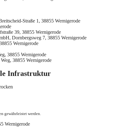
Breitscheid-Straße 1, 38855 Wernigerode
gerode
fstraße 39, 38855 Wernigerode
GmbH, Dornbergsweg 7, 38855 Wernigerode
 38855 Wernigerode
eg, 38855 Wernigerode
r Weg, 38855 Wernigerode
le Infrastruktur
rocken
en gewährleistet werden.
855 Wernigerode