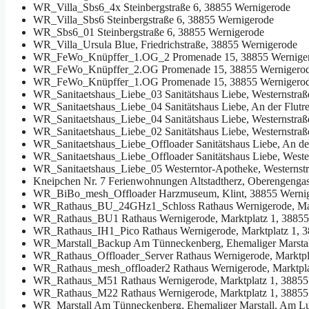
WR_Villa_Sbs6_4x
Steinbergstraße 6, 38855 Wernigerode
WR_Villa_Sbs6
Steinbergstraße 6, 38855 Wernigerode
WR_Sbs6_01
Steinbergstraße 6, 38855 Wernigerode
WR_Villa_Ursula
Blue, Friedrichstraße, 38855 Wernigerode
WR_FeWo_Knüpffer_1.OG_2
Promenade 15, 38855 Wernige
WR_FeWo_Knüpffer_2.OG
Promenade 15, 38855 Wernigero
WR_FeWo_Knüpffer_1.OG
Promenade 15, 38855 Wernigero
WR_Sanitaetshaus_Liebe_03
Sanitätshaus Liebe, Westernstra
WR_Sanitaetshaus_Liebe_04
Sanitätshaus Liebe, An der Flut
WR_Sanitaetshaus_Liebe_04
Sanitätshaus Liebe, Westernstra
WR_Sanitaetshaus_Liebe_02
Sanitätshaus Liebe, Westernstra
WR_Sanitaetshaus_Liebe_Offloader
Sanitätshaus Liebe, An d
WR_Sanitaetshaus_Liebe_Offloader
Sanitätshaus Liebe, West
WR_Sanitaetshaus_Liebe_05
Westerntor-Apotheke, Westernst
Kneipchen Nr. 7
Ferienwohnungen Altstadtherz, Oberengengas
WR_BiBo_mesh_Offloader
Harzmuseum, Klint, 38855 Werni
WR_Rathaus_BU_24GHz1_Schloss
Rathaus Wernigerode, Ma
WR_Rathaus_BU1
Rathaus Wernigerode, Marktplatz 1, 3885
WR_Rathaus_IH1_Pico
Rathaus Wernigerode, Marktplatz 1, 
WR_Marstall_Backup
Am Tünneckenberg, Ehemaliger Marstal
WR_Rathaus_Offloader_Server
Rathaus Wernigerode, Marktpl
WR_Rathaus_mesh_offloader2
Rathaus Wernigerode, Marktpl
WR_Rathaus_M51
Rathaus Wernigerode, Marktplatz 1, 3885
WR_Rathaus_M22
Rathaus Wernigerode, Marktplatz 1, 3885
WR_Marstall
Am Tünneckenberg, Ehemaliger Marstall, Am Lu