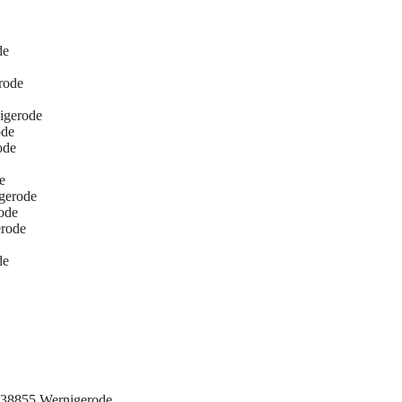
de
rode
igerode
ode
ode
e
gerode
ode
erode
de
 38855 Wernigerode