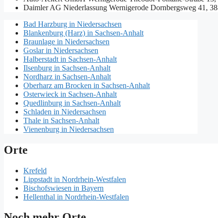
Daimler AG Niederlassung Wernigerode
Dornbergsweg 41, 38
Bad Harzburg in Niedersachsen
Blankenburg (Harz) in Sachsen-Anhalt
Braunlage in Niedersachsen
Goslar in Niedersachsen
Halberstadt in Sachsen-Anhalt
Ilsenburg in Sachsen-Anhalt
Nordharz in Sachsen-Anhalt
Oberharz am Brocken in Sachsen-Anhalt
Osterwieck in Sachsen-Anhalt
Quedlinburg in Sachsen-Anhalt
Schladen in Niedersachsen
Thale in Sachsen-Anhalt
Vienenburg in Niedersachsen
Orte
Krefeld
Lippstadt in Nordrhein-Westfalen
Bischofswiesen in Bayern
Hellenthal in Nordrhein-Westfalen
Noch mehr Orte