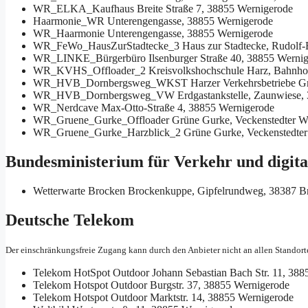
WR_ELKA_Kaufhaus
Breite Straße 7, 38855 Wernigerode
Haarmonie_WR
Unterengengasse, 38855 Wernigerode
WR_Haarmonie
Unterengengasse, 38855 Wernigerode
WR_FeWo_HausZurStadtecke_3
Haus zur Stadtecke, Rudolf-
WR_LINKE_Bürgerbüro
Ilsenburger Straße 40, 38855 Werni
WR_KVHS_Offloader_2
Kreisvolkshochschule Harz, Bahnho
WR_HVB_Dornbergsweg_WKST
Harzer Verkehrsbetriebe 
WR_HVB_Dornbergsweg_VW
Erdgastankstelle, Zaunwiese,
WR_Nerdcave
Max-Otto-Straße 4, 38855 Wernigerode
WR_Gruene_Gurke_Offloader
Grüne Gurke, Veckenstedter W
WR_Gruene_Gurke_Harzblick_2
Grüne Gurke, Veckenstedte
Bundesministerium für Verkehr und digita
Wetterwarte Brocken
Brockenkuppe, Gipfelrundweg, 38387 B
Deutsche Telekom
Der einschränkungsfreie Zugang kann durch den Anbieter nicht an allen Standort
Telekom HotSpot Outdoor
Johann Sebastian Bach Str. 11, 38
Telekom Hotspot Outdoor
Burgstr. 37, 38855 Wernigerode
Telekom Hotspot Outdoor
Marktstr. 14, 38855 Wernigerode