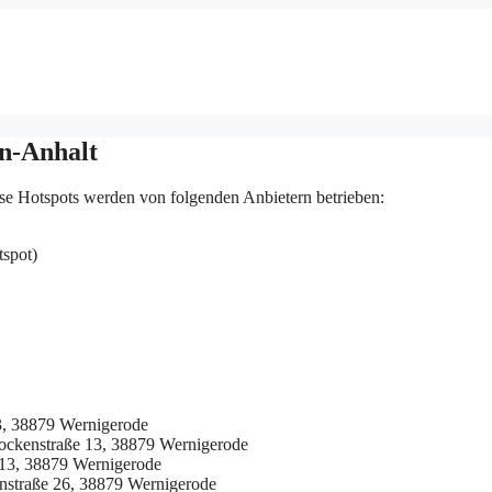
n-Anhalt
se Hotspots werden von folgenden Anbietern betrieben:
tspot)
3, 38879 Wernigerode
ockenstraße 13, 38879 Wernigerode
 13, 38879 Wernigerode
nstraße 26, 38879 Wernigerode