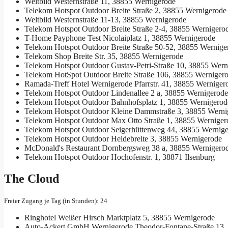
Weltbild
Westernstraße 11, 38855 Wernigerode
Telekom Hotspot Outdoor
Breite Straße 2, 38855 Wernigerode
Weltbild
Westernstraße 11-13, 38855 Wernigerode
Telekom Hotspot Outdoor
Breite Straße 2-4, 38855 Wernigero
T-Home Payphone Test
Nicolaiplatz 1, 38855 Wernigerode
Telekom Hotspot Outdoor
Breite Straße 50-52, 38855 Wernige
Telekom Shop
Breite Str. 35, 38855 Wernigerode
Telekom Hotspot Outdoor
Gustav-Petri-Straße 10, 38855 Wern
Telekom HotSpot Outdoor
Breite Straße 106, 38855 Werniger
Ramada-Treff Hotel Wernigerode
Pfarrstr. 41, 38855 Werniger
Telekom Hotspot Outdoor
Lindenallee 2 a, 38855 Wernigerode
Telekom Hotspot Outdoor
Bahnhofsplatz 1, 38855 Wernigerod
Telekom Hotspot Outdoor
Kleine Dammstraße 3, 38855 Werni
Telekom Hotspot Outdoor
Max Otto Straße 1, 38855 Werniger
Telekom Hotspot Outdoor
Seigerhüttenweg 44, 38855 Wernig
Telekom Hotspot Outdoor
Heidebreite 3, 38855 Wernigerode
McDonald's Restaurant
Dornbergsweg 38 a, 38855 Wernigero
Telekom Hotspot Outdoor
Hochofenstr. 1, 38871 Ilsenburg
The Cloud
Freier Zugang je Tag (in Stunden): 24
Ringhotel Weißer Hirsch
Marktplatz 5, 38855 Wernigerode
Auto-Ackert GmbH Wernigerode
Theodor-Fontane-Straße 13,