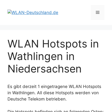
Zum
Inhalt
Menü
springen
WLAN Hotspots in
Wathlingen in
Niedersachsen
Es gibt derzeit 1 eingetragene WLAN Hotspots
in Wathlingen. All diese Hotspots werden von
Deutsche Telekom betrieben.
Die Hotspots befinden sich an folgenden Orten: