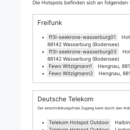
Die Hotspots befinden sich an folgenden 
Freifunk
ff3l-seekrone-wasserburg01
Hote
88142 Wasserburg (Bodensee)
ff3l-seekrone-wasserburg03
Hot
88142 Wasserburg (Bodensee)
Fewo Witzigmann1
Hengnau, 881
Fewo Witzigmann2
Hengnau, 881
Deutsche Telekom
Der einschränkungsfreie Zugang kann durch den Anbi
Telekom Hotspot Outdoor
Halbin
Telekom Hotspot Outdoor
Linden