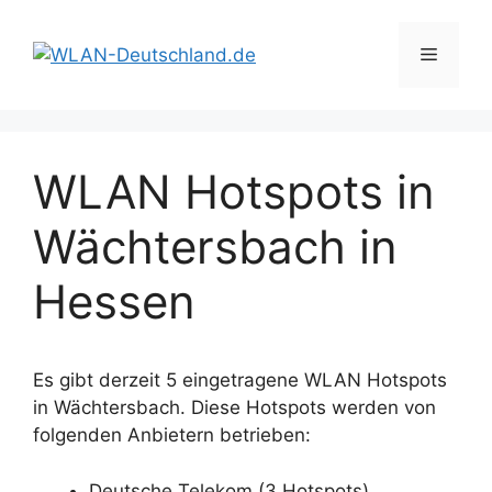
Zum
Inhalt
Menü
springen
WLAN Hotspots in
Wächtersbach in
Hessen
Es gibt derzeit 5 eingetragene WLAN Hotspots
in Wächtersbach. Diese Hotspots werden von
folgenden Anbietern betrieben:
Deutsche Telekom (3 Hotspots)