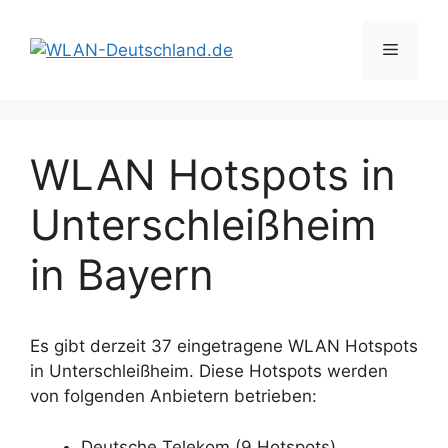
Zum
Inhalt
Menü
springen
WLAN Hotspots in
Unterschleißheim
in Bayern
Es gibt derzeit 37 eingetragene WLAN Hotspots
in Unterschleißheim. Diese Hotspots werden
von folgenden Anbietern betrieben:
Deutsche Telekom (9 Hotspots)