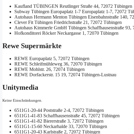
Kaufland TÜBINGEN
Reutlinger Straße 44, 72072 Tübingen
Subway Tübingen Europaplatz 1-7
Europaplatz 1-7, 72072 Tü
Autohaus Hermann Menton Tübingen
Eisenbahnstraße 140, 7
Clever Fit Tübingen
Friedrichstraße 21, 72072 Tübingen
Autohaus Kimmerle GmbH Tübingen
Schaffhausenstraße 93,
Hofkonditorei Röcker
Neckargasse 1, 72070 Tübingen
Rewe Supermärkte
REWE
Europaplatz 5, 72072 Tübingen
REWE
Schleifmühleweg 36, 72070 Tübingen
REWE
Mohlstr. 26, 72074 Tübingen
REWE
Dorfackerstr. 15 19, 72074 Tübingen-Lustnau
Unitymedia
Keine Einschränkungen.
6511G1-20-44
Poststraße 2-4, 72072 Tübingen
6511G1-41-83
Schaffhausenstraße 45, 72072 Tübingen
6511G1-41-82
Biererstraße 3, 72072 Tübingen
6511G1-15-60
Neckarhalde 33, 72070 Tübingen
6511G1-20-43
Karlstraße 2, 72072 Tübingen