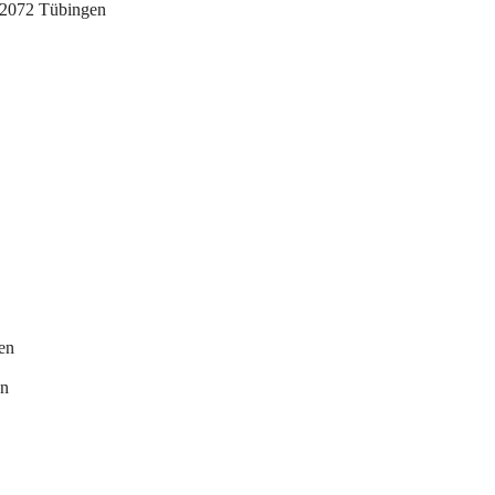
72072 Tübingen
en
en