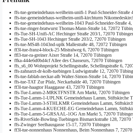
ffs-tue-gemeindehaus-weilheim-unifi-1
Paul-Schneider-Straße 
ffs-tue-gemeindehaus-weilheim-unifi-kirchturm
Nikomedeskirch
ffs-tue-gemeindehaus-weilheim-1043
Paul-Schneider-Straße 4
ffs-tue-ringer-bratwurst
Thomas-Mann-Straße 14, 72072 Tübin
ffs-Tue-SH-Unifi-AC
Hechinger Straße 203/1, 72070 Tübinge
ffs-Tue-SH-1043
Hechinger Straße 203/2, 72070 Tübingen
ffs-tue-MS48-1043nd-uplk
Mallestraße 48, 72072 Tübingen
ff3l-tue-franz4-block-25
Mistralweg 6, 72070 Tübingen
ffl3-tue-ra-greiner
Aixer Straße 14, 72070 Tübingen
ffka-444e6d0bd4cf
Allee des Chasseurs, 72070 Tübingen
ffs_s6_00
Wohnprojekt Schellingstraße, Schellingstraße 6, 72
ffs-zahnarzt-dr-kolb-tuebingen
Ludwigstraße 12, 72070 Tübin
ffs-tue-fablab-neckar-alb
Walter-Simon-Straße 14, 72070 Tübi
ffs-tue-TAT
Zur Pfalz, Neckarhalde 40, 72070 Tübingen
ff3l-tue-haagtor
Haaggasse 43, 72070 Tübingen
ffs-Tue-Lamm-2-MRKTFNSTR
Am Markt, 72070 Tübingen
ffs-Tue-Lamm-1-UPLNK
Gemeindehaus Lamm, Stiftskirche T
ffs-Tue-Lamm-3-STHLKMR
Gemeindehaus Lamm, Stiftskirc
ffs-Tue-Lamm-4-KUECHE-EG
Gemeindehaus Lamm, Stiftski
ffs-Tue-Lamm-5-GRSAAL-1OG
Am Markt 5, 72070 Tübinge
ffs-RiverSide-Bowling-Tuebingen
Bismarckstraße 128, 72070
ffs-Zwinger
Seelhausgasse 15-17, 72070 Tübingen
ff3l-tue-nonnenhaus
Nonnenhaus, Beim Nonnenhaus 7, 72070