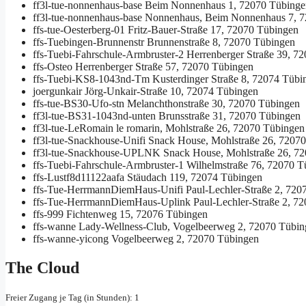
ff3l-tue-nonnenhaus-base
Beim Nonnenhaus 1, 72070 Tübinge
ff3l-tue-nonnenhaus-base
Nonnenhaus, Beim Nonnenhaus 7, 7
ffs-tue-Oesterberg-01
Fritz-Bauer-Straße 17, 72070 Tübingen
ffs-Tuebingen-Brunnenstr
Brunnenstraße 8, 72070 Tübingen
ffs-Tuebi-Fahrschule-Armbruster-2
Herrenberger Straße 39, 7
ffs-Osteo
Herrenberger Straße 57, 72070 Tübingen
ffs-Tuebi-KS8-1043nd-Tm
Kusterdinger Straße 8, 72074 Tübi
joergunkair
Jörg-Unkair-Straße 10, 72074 Tübingen
ffs-tue-BS30-Ufo-stn
Melanchthonstraße 30, 72070 Tübingen
ff3l-tue-BS31-1043nd-unten
Brunsstraße 31, 72070 Tübingen
ff3l-tue-LeRomain
le romarin, Mohlstraße 26, 72070 Tübingen
ff3l-tue-Snackhouse-Unifi
Snack House, Mohlstraße 26, 7207
ff3l-tue-Snackhouse-UPLNK
Snack House, Mohlstraße 26, 7
ffs-Tuebi-Fahrschule-Armbruster-1
Wilhelmstraße 76, 72070 T
ffs-Lustf8d11122aafa
Stäudach 119, 72074 Tübingen
ffs-Tue-HerrmannDiemHaus-Unifi
Paul-Lechler-Straße 2, 720
ffs-Tue-HerrmannDiemHaus-Uplink
Paul-Lechler-Straße 2, 7
ffs-999
Fichtenweg 15, 72076 Tübingen
ffs-wanne
Lady-Wellness-Club, Vogelbeerweg 2, 72070 Tübin
ffs-wanne-yicong
Vogelbeerweg 2, 72070 Tübingen
The Cloud
Freier Zugang je Tag (in Stunden): 1