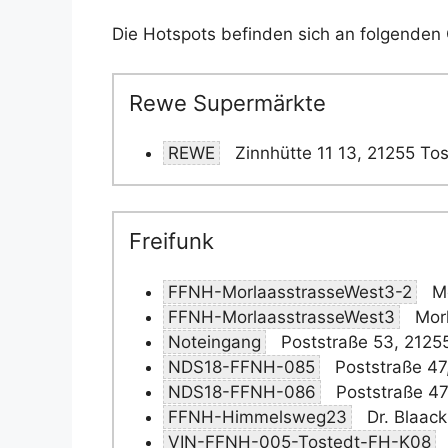
Die Hotspots befinden sich an folgenden 
Rewe Supermärkte
REWE
Zinnhütte 11 13, 21255 To
Freifunk
FFNH-MorlaasstrasseWest3-2
Mo
FFNH-MorlaasstrasseWest3
Morl
Noteingang
Poststraße 53, 2125
NDS18-FFNH-085
Poststraße 47
NDS18-FFNH-086
Poststraße 47
FFNH-Himmelsweg23
Dr. Blaac
VIN-FFNH-005-Tostedt-FH-K08