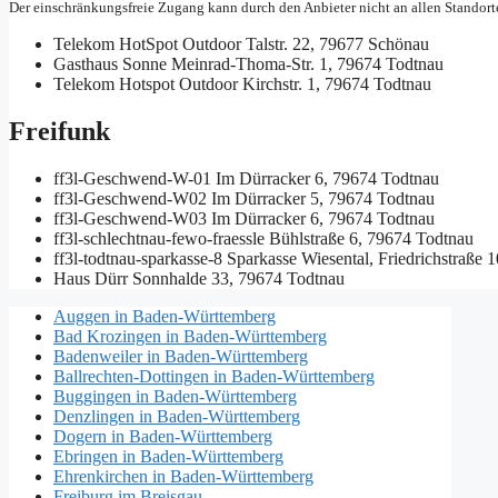
Der einschränkungsfreie Zugang kann durch den Anbieter nicht an allen Standort
Telekom HotSpot Outdoor
Talstr. 22, 79677 Schönau
Gasthaus Sonne
Meinrad-Thoma-Str. 1, 79674 Todtnau
Telekom Hotspot Outdoor
Kirchstr. 1, 79674 Todtnau
Freifunk
ff3l-Geschwend-W-01
Im Dürracker 6, 79674 Todtnau
ff3l-Geschwend-W02
Im Dürracker 5, 79674 Todtnau
ff3l-Geschwend-W03
Im Dürracker 6, 79674 Todtnau
ff3l-schlechtnau-fewo-fraessle
Bühlstraße 6, 79674 Todtnau
ff3l-todtnau-sparkasse-8
Sparkasse Wiesental, Friedrichstraße 
Haus Dürr
Sonnhalde 33, 79674 Todtnau
Auggen in Baden-Württemberg
Bad Krozingen in Baden-Württemberg
Badenweiler in Baden-Württemberg
Ballrechten-Dottingen in Baden-Württemberg
Buggingen in Baden-Württemberg
Denzlingen in Baden-Württemberg
Dogern in Baden-Württemberg
Ebringen in Baden-Württemberg
Ehrenkirchen in Baden-Württemberg
Freiburg im Breisgau