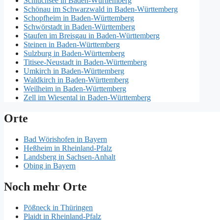
Schluchsee in Baden-Württemberg
Schönau im Schwarzwald in Baden-Württemberg
Schopfheim in Baden-Württemberg
Schwörstadt in Baden-Württemberg
Staufen im Breisgau in Baden-Württemberg
Steinen in Baden-Württemberg
Sulzburg in Baden-Württemberg
Titisee-Neustadt in Baden-Württemberg
Umkirch in Baden-Württemberg
Waldkirch in Baden-Württemberg
Weilheim in Baden-Württemberg
Zell im Wiesental in Baden-Württemberg
Orte
Bad Wörishofen in Bayern
Heßheim in Rheinland-Pfalz
Landsberg in Sachsen-Anhalt
Obing in Bayern
Noch mehr Orte
Pößneck in Thüringen
Plaidt in Rheinland-Pfalz