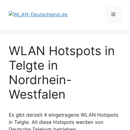
Zum
Inhalt
Menü
springen
WLAN Hotspots in
Telgte in
Nordrhein-
Westfalen
Es gibt derzeit 4 eingetragene WLAN Hotspots
in Telgte. All diese Hotspots werden von
Deutsche Telekom betrieben.