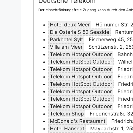
Deutsche Telekom
Der einschränkungsfreie Zugang kann durch den Anbi
Hotel deux Meer
Hörnumer Str. 
Die Osteria S 52 Seaside
Rantume
Parkhotel Sylt
Fischerweg 45, 25
Villa am Meer
Schützenstr. 2, 2
Telekom Hotspot Outdoor
Bahnho
Telekom HotSpot Outdoor
Wilhel
Telekom Hotspot Outdoor
Friedr
Telekom Hotspot Outdoor
Friedri
Telekom HotSpot Outdoor
Friedr
Telekom Hotspot Outdoor
Friedr
Telekom HotSpot Outdoor
Friedr
Telekom Hotspot Outdoor
Friedri
Telekom Shop
Friedrichstraße 3
McDonald's Restaurant
Friedrich
Hotel Hanseat
Maybachstr. 1, 25