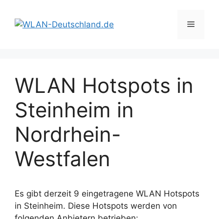
Zum
Inhalt
Menü
springen
WLAN Hotspots in
Steinheim in
Nordrhein-
Westfalen
Es gibt derzeit 9 eingetragene WLAN Hotspots
in Steinheim. Diese Hotspots werden von
folgenden Anbietern betrieben: