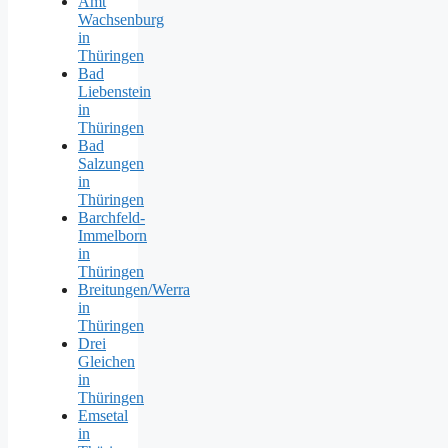
Amt
Wachsenburg
in
Thüringen
Bad
Liebenstein
in
Thüringen
Bad
Salzungen
in
Thüringen
Barchfeld-
Immelborn
in
Thüringen
Breitungen/Werra
in
Thüringen
Drei
Gleichen
in
Thüringen
Emsetal
in