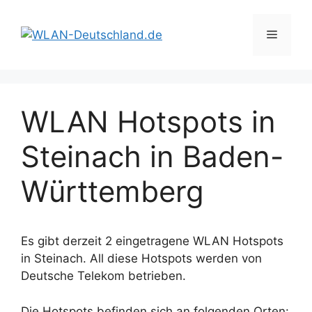
Zum
Inhalt
Menü
springen
WLAN Hotspots in
Steinach in Baden-
Württemberg
Es gibt derzeit 2 eingetragene WLAN Hotspots
in Steinach. All diese Hotspots werden von
Deutsche Telekom betrieben.
Die Hotspots befinden sich an folgenden Orten: