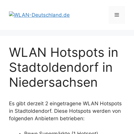
Zum
Inhalt
Menü
springen
WLAN Hotspots in
Stadtoldendorf in
Niedersachsen
Es gibt derzeit 2 eingetragene WLAN Hotspots
in Stadtoldendorf. Diese Hotspots werden von
folgenden Anbietern betrieben:
Rewe Supermärkte (1 Hotspot)