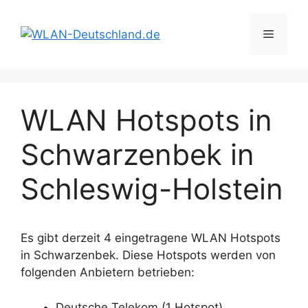
Zum
Inhalt
Menü
springen
WLAN Hotspots in
Schwarzenbek in
Schleswig-Holstein
Es gibt derzeit 4 eingetragene WLAN Hotspots
in Schwarzenbek. Diese Hotspots werden von
folgenden Anbietern betrieben:
Deutsche Telekom (1 Hotspot)