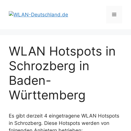
Zum
Inhalt
Menü
springen
WLAN Hotspots in
Schrozberg in
Baden-
Württemberg
Es gibt derzeit 4 eingetragene WLAN Hotspots
in Schrozberg. Diese Hotspots werden von
folgenden Anbietern betrieben: