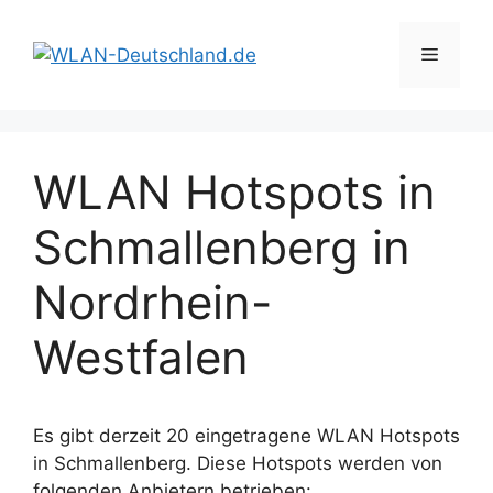
Zum
Inhalt
Menü
springen
WLAN Hotspots in
Schmallenberg in
Nordrhein-
Westfalen
Es gibt derzeit 20 eingetragene WLAN Hotspots
in Schmallenberg. Diese Hotspots werden von
folgenden Anbietern betrieben: