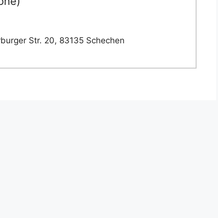
one)
urger Str. 20, 83135 Schechen