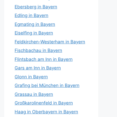
Ebersberg in Bayern
Edling in Bayern
Egmating in Bayern
Eiselfing in Bayern
Feldkirchen-Westerham in Bayern
Fischbachau in Bayern
Flintsbach am Inn in Bayern
Gars am Inn in Bayern
Glonn in Bayern
Grafing bei München in Bayern
Grassau in Bayern
Großkarolinenfeld in Bayern
Haag in Oberbayern in Bayern