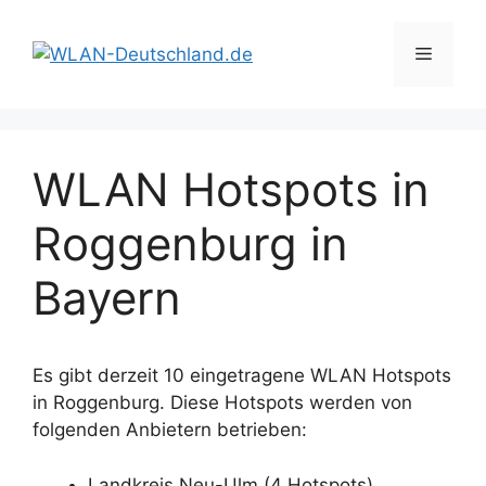
Zum
Inhalt
Menü
springen
WLAN Hotspots in
Roggenburg in
Bayern
Es gibt derzeit 10 eingetragene WLAN Hotspots
in Roggenburg. Diese Hotspots werden von
folgenden Anbietern betrieben:
Landkreis Neu-Ulm (4 Hotspots)