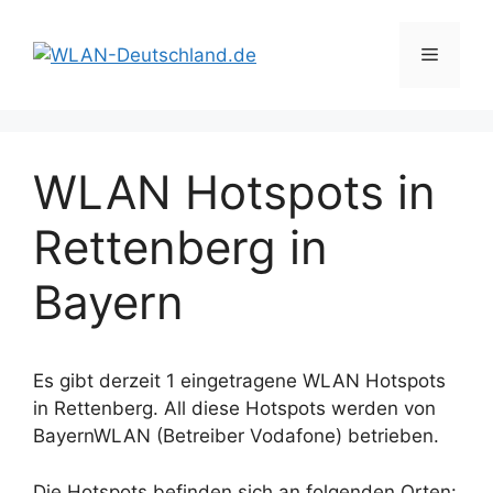
Zum
Inhalt
Menü
springen
WLAN Hotspots in
Rettenberg in
Bayern
Es gibt derzeit 1 eingetragene WLAN Hotspots
in Rettenberg. All diese Hotspots werden von
BayernWLAN (Betreiber Vodafone) betrieben.
Die Hotspots befinden sich an folgenden Orten: