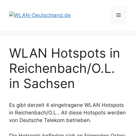
Zum
Inhalt
Menü
springen
WLAN Hotspots in
Reichenbach/O.L.
in Sachsen
Es gibt derzeit 4 eingetragene WLAN Hotspots
in Reichenbach/O.L.. All diese Hotspots werden
von Deutsche Telekom betrieben.
Die Hotspots befinden sich an folgenden Orten: