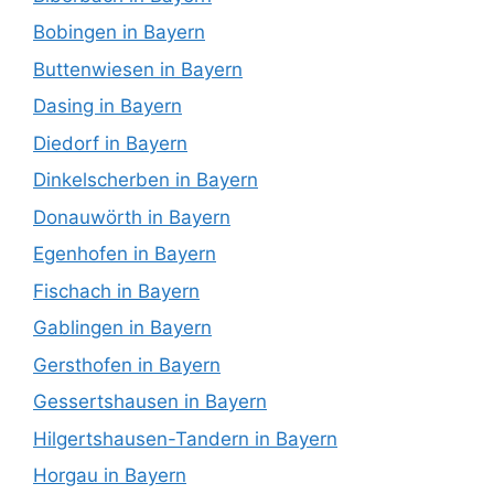
Bobingen in Bayern
Buttenwiesen in Bayern
Dasing in Bayern
Diedorf in Bayern
Dinkelscherben in Bayern
Donauwörth in Bayern
Egenhofen in Bayern
Fischach in Bayern
Gablingen in Bayern
Gersthofen in Bayern
Gessertshausen in Bayern
Hilgertshausen-Tandern in Bayern
Horgau in Bayern