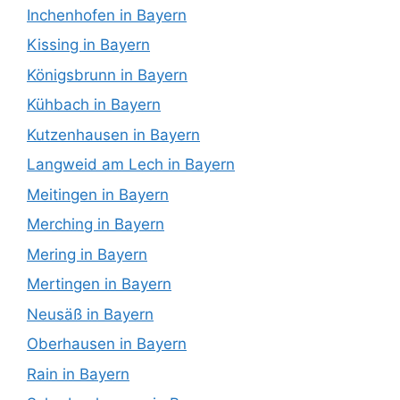
Inchenhofen in Bayern
Kissing in Bayern
Königsbrunn in Bayern
Kühbach in Bayern
Kutzenhausen in Bayern
Langweid am Lech in Bayern
Meitingen in Bayern
Merching in Bayern
Mering in Bayern
Mertingen in Bayern
Neusäß in Bayern
Oberhausen in Bayern
Rain in Bayern