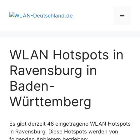
Zum
Inhalt
Menü
springen
WLAN Hotspots in
Ravensburg in
Baden-
Württemberg
Es gibt derzeit 48 eingetragene WLAN Hotspots
in Ravensburg. Diese Hotspots werden von
folgenden Anbietern betrieben: