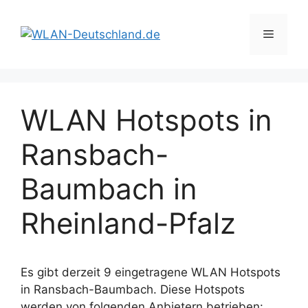
Zum
Inhalt
Menü
springen
WLAN Hotspots in
Ransbach-
Baumbach in
Rheinland-Pfalz
Es gibt derzeit 9 eingetragene WLAN Hotspots
in Ransbach-Baumbach. Diese Hotspots
werden von folgenden Anbietern betrieben: