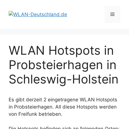
Zum
Inhalt
Menü
springen
WLAN Hotspots in
Probsteierhagen in
Schleswig-Holstein
Es gibt derzeit 2 eingetragene WLAN Hotspots
in Probsteierhagen. All diese Hotspots werden
von Freifunk betrieben.
Die Hotspots befinden sich an folgenden Orten: