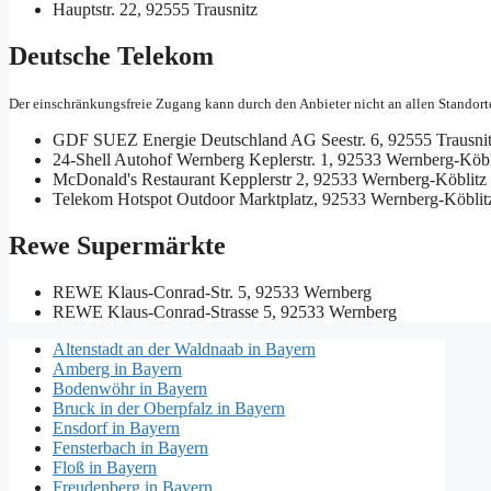
Hauptstr. 22, 92555 Trausnitz
Deutsche Telekom
Der einschränkungsfreie Zugang kann durch den Anbieter nicht an allen Standort
GDF SUEZ Energie Deutschland AG
Seestr. 6, 92555 Trausni
24-Shell Autohof Wernberg
Keplerstr. 1, 92533 Wernberg-Köbl
McDonald's Restaurant
Kepplerstr 2, 92533 Wernberg-Köblitz
Telekom Hotspot Outdoor
Marktplatz, 92533 Wernberg-Köblit
Rewe Supermärkte
REWE
Klaus-Conrad-Str. 5, 92533 Wernberg
REWE
Klaus-Conrad-Strasse 5, 92533 Wernberg
Altenstadt an der Waldnaab in Bayern
Amberg in Bayern
Bodenwöhr in Bayern
Bruck in der Oberpfalz in Bayern
Ensdorf in Bayern
Fensterbach in Bayern
Floß in Bayern
Freudenberg in Bayern