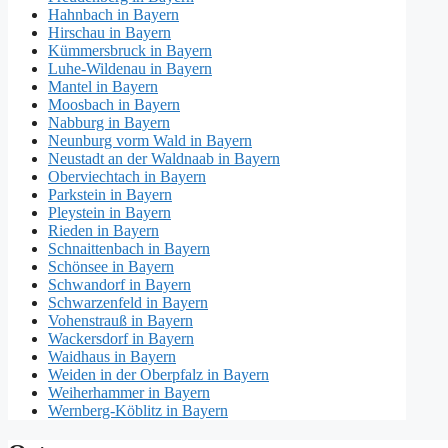
Hahnbach in Bayern
Hirschau in Bayern
Kümmersbruck in Bayern
Luhe-Wildenau in Bayern
Mantel in Bayern
Moosbach in Bayern
Nabburg in Bayern
Neunburg vorm Wald in Bayern
Neustadt an der Waldnaab in Bayern
Oberviechtach in Bayern
Parkstein in Bayern
Pleystein in Bayern
Rieden in Bayern
Schnaittenbach in Bayern
Schönsee in Bayern
Schwandorf in Bayern
Schwarzenfeld in Bayern
Vohenstrauß in Bayern
Wackersdorf in Bayern
Waidhaus in Bayern
Weiden in der Oberpfalz in Bayern
Weiherhammer in Bayern
Wernberg-Köblitz in Bayern