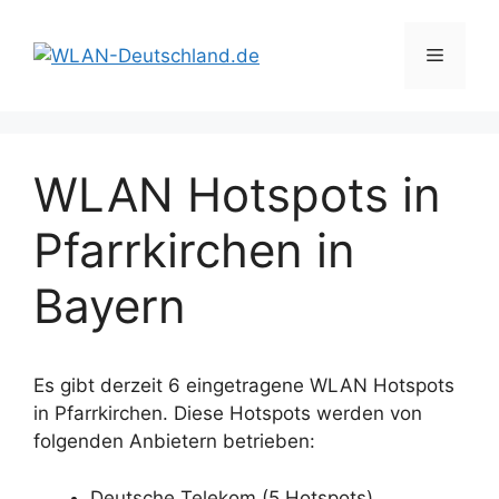
Zum
Inhalt
Menü
springen
WLAN Hotspots in
Pfarrkirchen in
Bayern
Es gibt derzeit 6 eingetragene WLAN Hotspots
in Pfarrkirchen. Diese Hotspots werden von
folgenden Anbietern betrieben:
Deutsche Telekom (5 Hotspots)