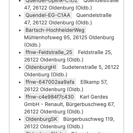
Quendel-Uplink-C1D2
Quendelstraße
47, 26122 Oldenburg (Oldb.)
Quendel-EG-C1AA
Quendelstraße
47, 26122 Oldenburg (Oldb.)
Bartsch-HochheiderWeg
Mühlenhofsweg 95, 26125 Oldenburg
(Oldb.)
ffnw-Feldstraße_25
Feldstraße 25,
26122 Oldenburg (Oldb.)
OldenburgHI
Sudetenstraße 5, 26122
Oldenburg (Oldb.)
ffnw-647002aa9afa
Eßkamp 57,
26122 Oldenburg (Oldb.)
ffnw-c4e984f7c430
Karl Gerdes
GmbH - Renault, Bürgerbuschweg 67,
26122 Oldenburg (Oldb.)
OldenburgSK
Bürgerbuschweg 119,
26122 Oldenburg (Oldb.)