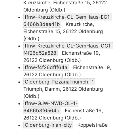
Kreuzkirche, Eichenstraße 15, 26122
Oldenburg (Oldb.)
ffnw-Kreuzkirche-OL-GemHaus-EG1-
6466b3dee41b
Kreuzkirche,
Eichenstraße 15, 26122 Oldenburg
(Oldb.)
ffnw-Kreuzkirche-OL-GemHaus-OG1-
f4f26d52a828
Eichenstraße 19,
26122 Oldenburg (Oldb.)
ffnw-f4f26dfff64a
Eichenstraße 19,
26122 Oldenburg (Oldb.)
Oldenburg-PizzariaTriumph-I1
Triumph, Damm, 26122 Oldenburg
(Oldb.)
ffnw-GJW-NWD-OL-1-
6466b3f6564c
Eichenstraße 19,
26122 Oldenburg (Oldb.)
Oldenburg-irian-city
Koppelstraße