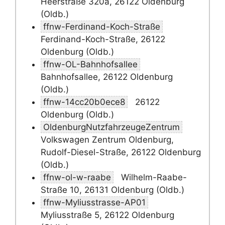
Heerstraße 320a, 26122 Oldenburg
(Oldb.)
ffnw-Ferdinand-Koch-Straße
Ferdinand-Koch-Straße, 26122
Oldenburg (Oldb.)
ffnw-OL-Bahnhofsallee
Bahnhofsallee, 26122 Oldenburg
(Oldb.)
ffnw-14cc20b0ece8
26122
Oldenburg (Oldb.)
OldenburgNutzfahrzeugeZentrum
Volkswagen Zentrum Oldenburg,
Rudolf-Diesel-Straße, 26122 Oldenburg
(Oldb.)
ffnw-ol-w-raabe
Wilhelm-Raabe-
Straße 10, 26131 Oldenburg (Oldb.)
ffnw-Myliusstrasse-AP01
Myliusstraße 5, 26122 Oldenburg