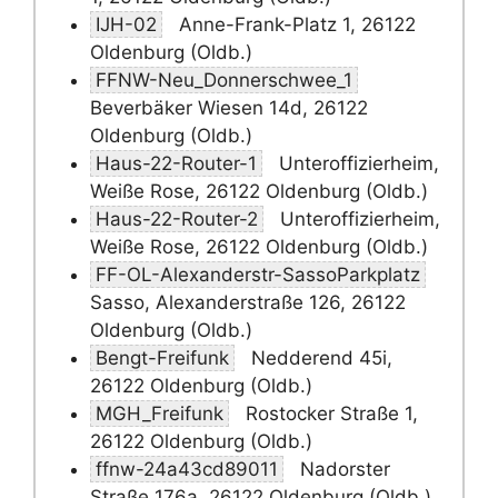
IJH-02
Anne-Frank-Platz 1, 26122
Oldenburg (Oldb.)
FFNW-Neu_Donnerschwee_1
Beverbäker Wiesen 14d, 26122
Oldenburg (Oldb.)
Haus-22-Router-1
Unteroffizierheim,
Weiße Rose, 26122 Oldenburg (Oldb.)
Haus-22-Router-2
Unteroffizierheim,
Weiße Rose, 26122 Oldenburg (Oldb.)
FF-OL-Alexanderstr-SassoParkplatz
Sasso, Alexanderstraße 126, 26122
Oldenburg (Oldb.)
Bengt-Freifunk
Nedderend 45i,
26122 Oldenburg (Oldb.)
MGH_Freifunk
Rostocker Straße 1,
26122 Oldenburg (Oldb.)
ffnw-24a43cd89011
Nadorster
Straße 176a, 26122 Oldenburg (Oldb.)