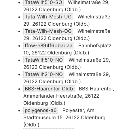
TataWilh510-SO
Wilhelmstraße 29,
26122 Oldenburg (Oldb.)
Tata-Wilh-Mesh-UG
Wilhelmstraße
29, 26122 Oldenburg (Oldb.)
Tata-Wilh-Mesh-OG
Wilhelmstraße
29, 26122 Oldenburg (Oldb.)
ffnw-e894f6bbadaa
Bahnhofsplatz
10, 26122 Oldenburg (Oldb.)
TataWilh510-NO
Wilhelmstraße 29,
26122 Oldenburg (Oldb.)
TataWilh210-NO
Wilhelmstraße 29,
26122 Oldenburg (Oldb.)
BBS-Haarentor-Oldb
BBS Haarentor,
Ammerländer Heerstraße, 26122
Oldenburg (Oldb.)
polygenos-a6
Polyester, Am
Stadtmuseum 15, 26122 Oldenburg
(Oldb.)