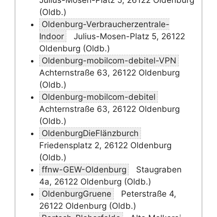
Julius-Mosen-Platz 5, 26122 Oldenburg
(Oldb.)
Oldenburg-Verbraucherzentrale-
Indoor
Julius-Mosen-Platz 5, 26122
Oldenburg (Oldb.)
Oldenburg-mobilcom-debitel-VPN
Achternstraße 63, 26122 Oldenburg
(Oldb.)
Oldenburg-mobilcom-debitel
Achternstraße 63, 26122 Oldenburg
(Oldb.)
OldenburgDieFlänzburch
Friedensplatz 2, 26122 Oldenburg
(Oldb.)
ffnw-GEW-Oldenburg
Staugraben
4a, 26122 Oldenburg (Oldb.)
OldenburgGruene
Peterstraße 4,
26122 Oldenburg (Oldb.)