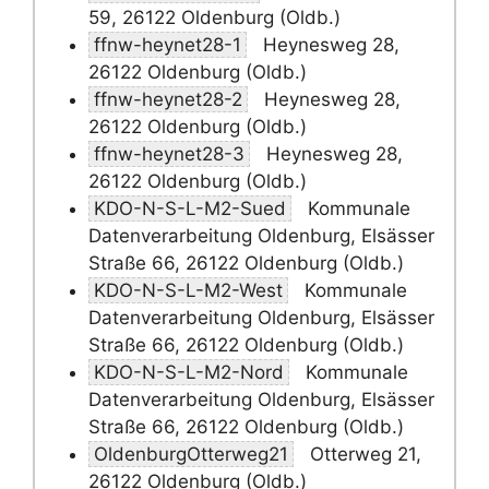
59, 26122 Oldenburg (Oldb.)
ffnw-heynet28-1
Heynesweg 28,
26122 Oldenburg (Oldb.)
ffnw-heynet28-2
Heynesweg 28,
26122 Oldenburg (Oldb.)
ffnw-heynet28-3
Heynesweg 28,
26122 Oldenburg (Oldb.)
KDO-N-S-L-M2-Sued
Kommunale
Datenverarbeitung Oldenburg, Elsässer
Straße 66, 26122 Oldenburg (Oldb.)
KDO-N-S-L-M2-West
Kommunale
Datenverarbeitung Oldenburg, Elsässer
Straße 66, 26122 Oldenburg (Oldb.)
KDO-N-S-L-M2-Nord
Kommunale
Datenverarbeitung Oldenburg, Elsässer
Straße 66, 26122 Oldenburg (Oldb.)
OldenburgOtterweg21
Otterweg 21,
26122 Oldenburg (Oldb.)