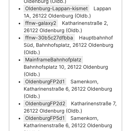
Oldenburg (Oldb.)
Oldenburg-Lappan-kismet
Lappan
1A, 26122 Oldenburg (Oldb.)
ffnw-galaxy2
Katharinenstraße 2,
26122 Oldenburg (Oldb.)
ffnw-30b5c27dfbba
Hauptbahnhof
Süd, Bahnhofsplatz, 26122 Oldenburg
(Oldb.)
MainframeBahnhofplatz
Bahnhofsplatz 10, 26122 Oldenburg
(Oldb.)
OldenburgFP2d1
Samenkorn,
Katharinenstraße 6, 26122 Oldenburg
(Oldb.)
OldenburgFP2d2
Katharinenstraße 7,
26122 Oldenburg (Oldb.)
OldenburgFP5d1
Samenkorn,
Katharinenstraße 6, 26122 Oldenburg