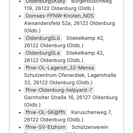
OldenburgSKsky
Bürgerbuschweg
119, 26122 Oldenburg (Oldb.)
Domses-FFNW-Knoten_NDS
Alexandersfeld 52a, 26122 Oldenburg
(Oldb.)
OldenburgSLb
Stiekelkamp 42,
26122 Oldenburg (Oldb.)
OldenburgSLa
Stiekelkamp 42,
26122 Oldenburg (Oldb.)
ffnw-OL-Lagerstr_32-Mensa
Schulzentrum Ofenerdiek, Lagerstraße
32, 26122 Oldenburg (Oldb.)
ffnw-Oldenburg-helpyard-7
Garnholter Straße 16, 26127 Oldenburg
(Oldb.)
ffnw-OL-SK@ffh
Karuschenweg 7,
26122 Oldenburg (Oldb.)
ffnw-SV-Etzhorn
Schützenverein