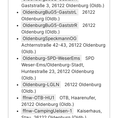
Gaststraße 3, 26122 Oldenburg (Oldb.)
OldenburgBuG5-GaststrL
26122
Oldenburg (Oldb.)
OldenburgBuG5-GaststrR
26122
Oldenburg (Oldb.)
OldenburgSpeckmannOG
Achternstraße 42-43, 26122 Oldenburg
(Oldb.)
Oldenburg-SPD-WeserEms
SPD
Weser-Ems/Oldenburg-Stadt,
Huntestraße 23, 26122 Oldenburg
(Oldb.)
Oldenburg-LGLN
26122 Oldenburg
(Oldb.)
ffnw-OTB-HU1
OTB, Haarenufer,
26122 Oldenburg (Oldb.)
ffnw-CampingUelsen-1
Kaiserhaus,
Stau, 26122 Oldenburg (Oldb.)