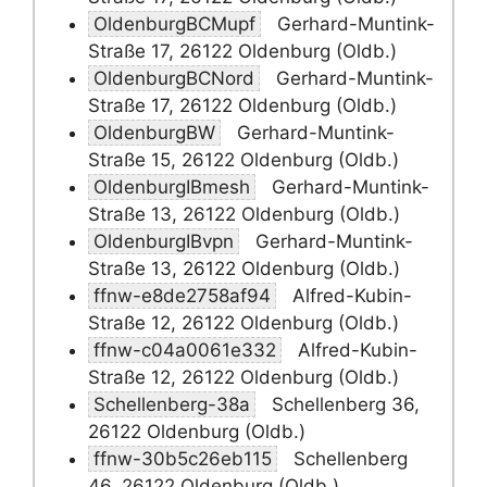
OldenburgBCMupf
Gerhard-Muntink-
Straße 17, 26122 Oldenburg (Oldb.)
OldenburgBCNord
Gerhard-Muntink-
Straße 17, 26122 Oldenburg (Oldb.)
OldenburgBW
Gerhard-Muntink-
Straße 15, 26122 Oldenburg (Oldb.)
OldenburgIBmesh
Gerhard-Muntink-
Straße 13, 26122 Oldenburg (Oldb.)
OldenburgIBvpn
Gerhard-Muntink-
Straße 13, 26122 Oldenburg (Oldb.)
ffnw-e8de2758af94
Alfred-Kubin-
Straße 12, 26122 Oldenburg (Oldb.)
ffnw-c04a0061e332
Alfred-Kubin-
Straße 12, 26122 Oldenburg (Oldb.)
Schellenberg-38a
Schellenberg 36,
26122 Oldenburg (Oldb.)
ffnw-30b5c26eb115
Schellenberg
46, 26122 Oldenburg (Oldb.)