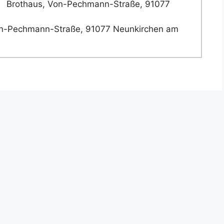
Brothaus, Von-Pechmann-Straße, 91077
n-Pechmann-Straße, 91077 Neunkirchen am