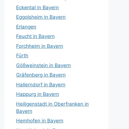
Eckental in Bayern
Eggolsheim in Bayern
Erlangen
Feucht in Bayern
Forchheim in Bayern
Fürth
Gößweinstein in Bayern
Gräfenberg in Bayern
Hallerndorf in Bayern
Happurg in Bayern
Heiligenstadt in Oberfranken in
Bayern
Hemhofen in Bayern