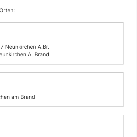
Orten:
 Neunkirchen A.Br.
eunkirchen A. Brand
rchen am Brand