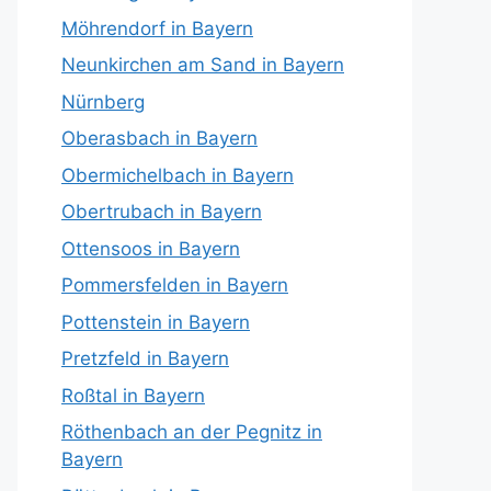
Möhrendorf in Bayern
Neunkirchen am Sand in Bayern
Nürnberg
Oberasbach in Bayern
Obermichelbach in Bayern
Obertrubach in Bayern
Ottensoos in Bayern
Pommersfelden in Bayern
Pottenstein in Bayern
Pretzfeld in Bayern
Roßtal in Bayern
Röthenbach an der Pegnitz in
Bayern