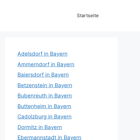
Startseite
Adelsdorf in Bayern
Ammerndorf in Bayern
Baiersdorf in Bayern
Betzenstein in Bayern
Bubenreuth in Bayern
Buttenheim in Bayern
Cadolzburg in Bayern
Dormitz in Bayern
Ebermannstadt in Bayern