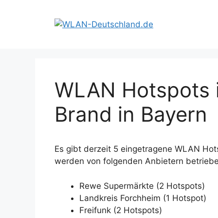
Zum
Inhalt
springen
WLAN Hotspots 
Brand in Bayern
Es gibt derzeit 5 eingetragene WLAN Hot
werden von folgenden Anbietern betriebe
Rewe Supermärkte (2 Hotspots)
Landkreis Forchheim (1 Hotspot)
Freifunk (2 Hotspots)