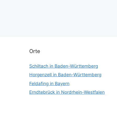
Orte
Schiltach in Baden-Württemberg
Horgenzell in Baden-Württemberg
Feldafing in Bayern
Erndtebrück in Nordrhein-Westfalen