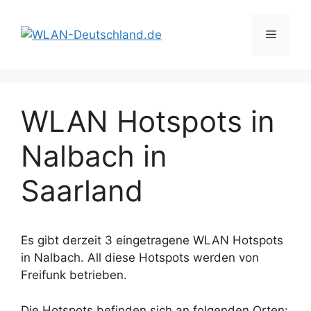
Zum
Inhalt
Menü
springen
WLAN Hotspots in
Nalbach in
Saarland
Es gibt derzeit 3 eingetragene WLAN Hotspots
in Nalbach. All diese Hotspots werden von
Freifunk betrieben.
Die Hotspots befinden sich an folgenden Orten: