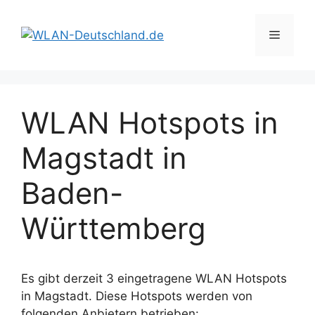
Zum
Inhalt
Menü
springen
WLAN Hotspots in
Magstadt in
Baden-
Württemberg
Es gibt derzeit 3 eingetragene WLAN Hotspots
in Magstadt. Diese Hotspots werden von
folgenden Anbietern betrieben: