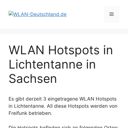
Zum
Inhalt
Menü
springen
WLAN Hotspots in
Lichtentanne in
Sachsen
Es gibt derzeit 3 eingetragene WLAN Hotspots
in Lichtentanne. All diese Hotspots werden von
Freifunk betrieben.
Die Hotspots befinden sich an folgenden Orten: