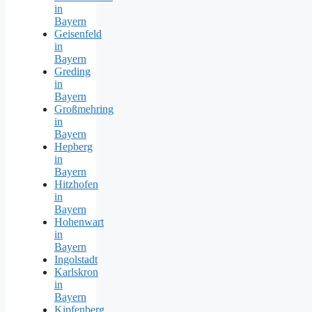
in
Bayern
Geisenfeld
in
Bayern
Greding
in
Bayern
Großmehring
in
Bayern
Hepberg
in
Bayern
Hitzhofen
in
Bayern
Hohenwart
in
Bayern
Ingolstadt
Karlskron
in
Bayern
Kipfenberg