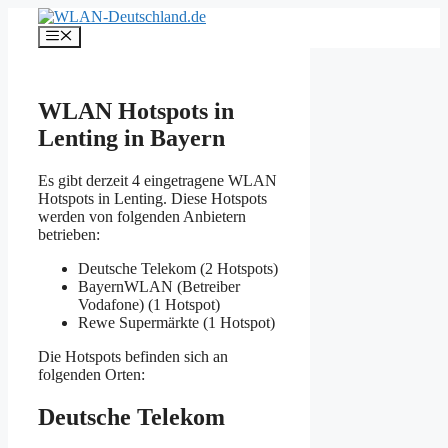
Zum
Inhalt
Menü
springen
WLAN Hotspots in
Lenting in Bayern
Es gibt derzeit 4 eingetragene WLAN
Hotspots in Lenting. Diese Hotspots
werden von folgenden Anbietern
betrieben:
Deutsche Telekom (2 Hotspots)
BayernWLAN (Betreiber
Vodafone) (1 Hotspot)
Rewe Supermärkte (1 Hotspot)
Die Hotspots befinden sich an
folgenden Orten:
Deutsche Telekom