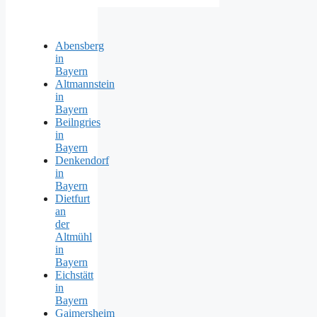
Abensberg
in
Bayern
Altmannstein
in
Bayern
Beilngries
in
Bayern
Denkendorf
in
Bayern
Dietfurt
an
der
Altmühl
in
Bayern
Eichstätt
in
Bayern
Gaimersheim